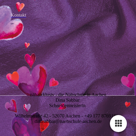
Kontakt
nähaixklusiv - die Nähschule in Aachen
Dina Sabbar
Schneidermeisterin
Wilhelmstraße 42 - 52070 Aachen - +49 177 8769186 -
dinasabbar@naehschule-aachen.de